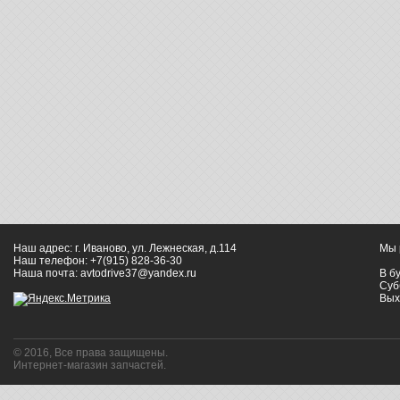
Наш адрес: г. Иваново, ул. Лежнеская, д.114
Мы 
Наш телефон: +7(915) 828-36-30
Наша почта: avtodrive37@yandex.ru
В бу
Суб
Вых
© 2016, Все права защищены.
Интернет-магазин запчастей.