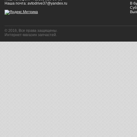
Наша почта: avtodrive37@yandex.ru
В бу
Суб
Вых
© 2016, Все права защищены.
Интернет-магазин запчастей.