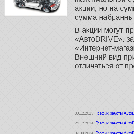
акции, но на су
сумма набранных
В акции могут п
«АвтоDRIVE», за
«Интернет-магаз
Внешний вид при
отличаться от п
График работы AvtoD
30.12.2025
График работы AvtoD
24.12.2024
График работы Avto
07.03.2024